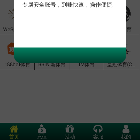
专属安全账号，到账快速，操作便捷。
WeSports世界体育
新XJ188体育
沙巴体育
ASC (Transfer)
188bet体育
BBIN 新体育
IM体育
皇冠体育(CR)
首页
充值
活动
客服
我的